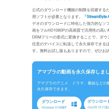
公式のダウンロード機能の制限を回避するために
用ソフトが必要となります。
「StreamBy
デオのダウンロードに特化した強力的なソフ
画をフルHD1080Pの高画質で汎用性の高い
DRMフリーの形式に変換することで、ダウ
任意のデバイスに転送して永久保存できる
す。無料お試し版もありますので、ぜひお
アマプラの動画を永久保存しま
アマプラのアニメ、ドラマ、番組などの動
永久保存できます。
ダウンロー
ダウンロード
macOS 10.11
Windows 11/10/8/7